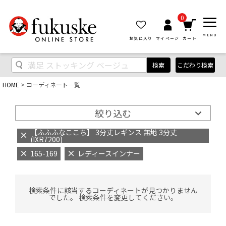
0
MENU
お気に入り
マイページ
カート
検索
こだわり検索
HOME
コーディネート一覧
絞り込む
【ふふふなここち】 3分丈レギンス 無地 3分丈
(IXR7200)
165-169
レディースインナー
検索条件に該当するコーディネートが見つかりません
でした。 検索条件を変更してください。