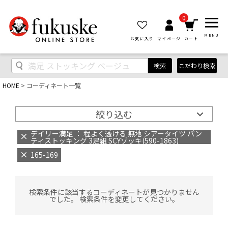
0
MENU
お気に入り
マイページ
カート
検索
こだわり検索
HOME
コーディネート一覧
絞り込む
デイリー満足 ： 程よく透ける 無地 シアータイツ パン
ティストッキング 3足組 SCYゾッキ(590-1863)
165-169
検索条件に該当するコーディネートが見つかりません
でした。 検索条件を変更してください。