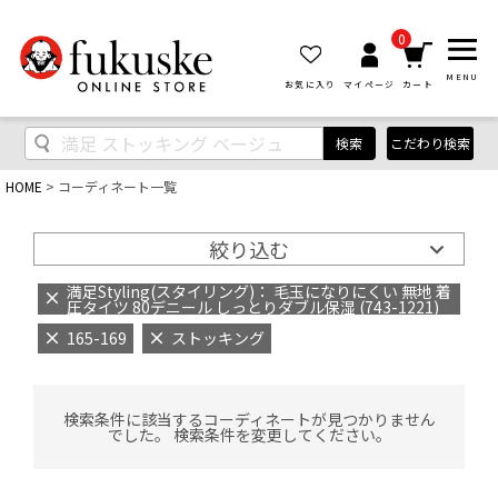
0
MENU
お気に入り
マイページ
カート
検索
こだわり検索
HOME
コーディネート一覧
絞り込む
満足Styling(スタイリング)： 毛玉になりにくい 無地 着
圧タイツ 80デニール しっとりダブル保湿 (743-1221)
165-169
ストッキング
検索条件に該当するコーディネートが見つかりません
でした。 検索条件を変更してください。