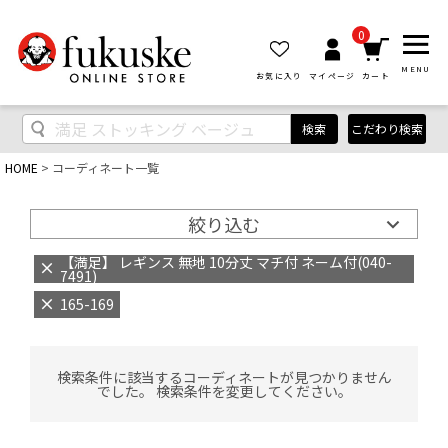
0
MENU
お気に入り
マイページ
カート
検索
こだわり検索
HOME
コーディネート一覧
絞り込む
【満足】 レギンス 無地 10分丈 マチ付 ネーム付(040-
7491)
165-169
検索条件に該当するコーディネートが見つかりません
でした。 検索条件を変更してください。