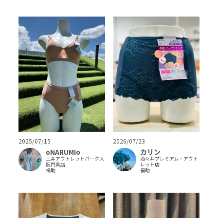
2025/07/15
2026/07/23
oNARUMIo
カリン
三井アウトレットパーク大
酒々井プレミアム・アウト
阪門真店
レット店
福助
福助