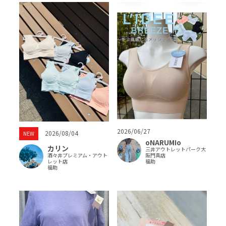
2026/06/27
2026/08/04
NEW
oNARUMIo
カリン
三井アウトレットパーク大
酒々井プレミアム・アウト
阪門真店
レット店
福助
福助