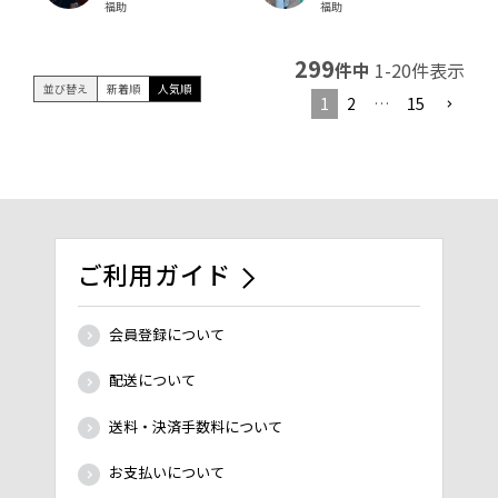
福助
福助
299
件中
1
-
20
件表示
並び替え
新着順
人気順
1
2
…
15
ご利用ガイド
会員登録について
配送について
送料・決済手数料について
お支払いについて