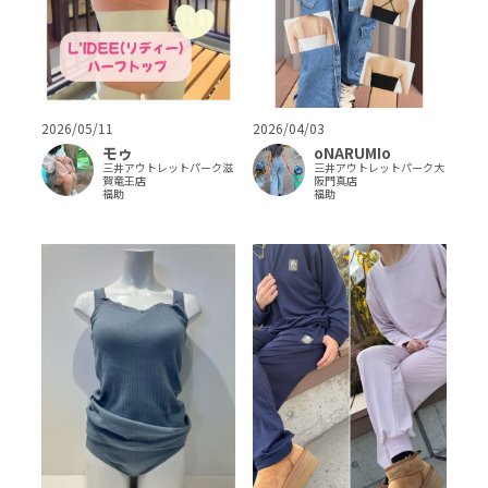
2026/05/11
2026/04/03
モゥ
oNARUMIo
三井アウトレットパーク滋
三井アウトレットパーク大
賀竜王店
阪門真店
福助
福助