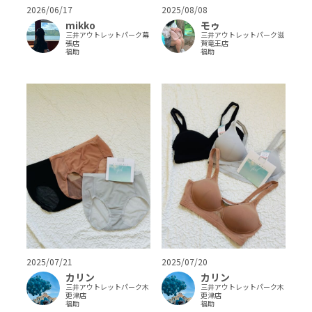
2025/08/08
2026/06/17
モゥ
mikko
三井アウトレットパーク滋
三井アウトレットパーク幕
賀竜王店
張店
福助
福助
2025/07/21
2025/07/20
カリン
カリン
三井アウトレットパーク木
三井アウトレットパーク木
更津店
更津店
福助
福助