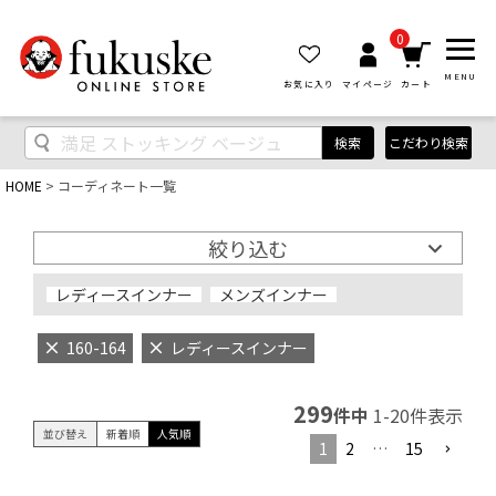
0
MENU
お気に入り
マイページ
カート
検索
こだわり検索
HOME
コーディネート一覧
絞り込む
レディースインナー
メンズインナー
160-164
レディースインナー
299
件中
1
-
20
件表示
並び替え
新着順
人気順
1
2
…
15