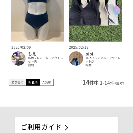
2026/02/09
2025/02/18
もえ
pipi
鳥栖プレミアム・アウトレ
鳥栖プレミアム・アウトレ
ット店
ット店
福助
福助
14
件中
1
-
14
件表示
並び替え
新着順
人気順
ご利用ガイド