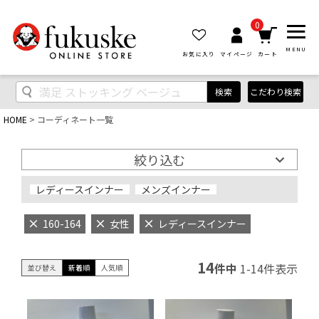
0
MENU
お気に入り
マイページ
カート
検索
こだわり検索
HOME
コーディネート一覧
絞り込む
レディースインナー
メンズインナー
160-164
女性
レディースインナー
14
件中
1
-
14
件表示
並び替え
新着順
人気順