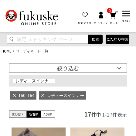
0
MENU
お気に入り
マイページ
カート
検索
こだわり検索
HOME
コーディネート一覧
絞り込む
レディースインナー
160-164
レディースインナー
17
件中
1
-
17
件表示
並び替え
新着順
人気順