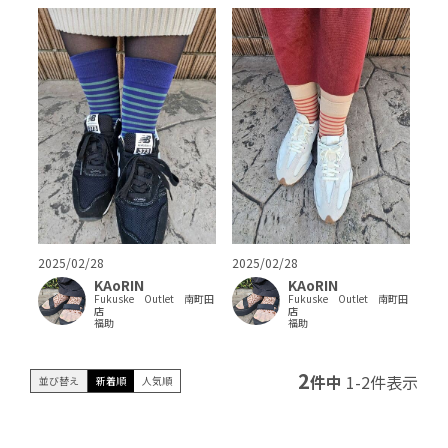
2025/02/28
2025/02/28
KAoRIN
KAoRIN
Fukuske Outlet 南町田
Fukuske Outlet 南町田
店
店
福助
福助
2
件中
1
-
2
件表示
並び替え
新着順
人気順