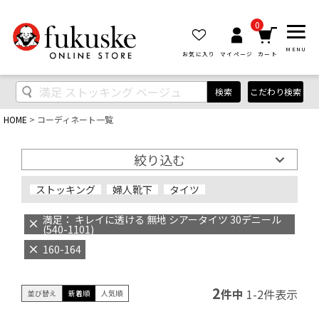
0
MENU
お気に入り
マイページ
カート
検索
こだわり検索
HOME
コーディネート一覧
絞り込む
ストッキング
婦人靴下
タイツ
満足： キレイに透ける 無地 シアータイツ 30デニール
(540-1101)
160-164
2
件中
1
-
2
件表示
並び替え
新着順
人気順