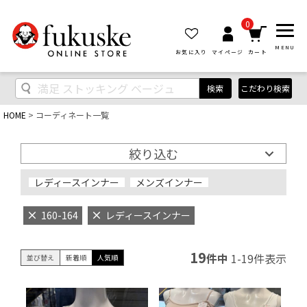
0
MENU
お気に入り
マイページ
カート
検索
こだわり検索
HOME
コーディネート一覧
絞り込む
レディースインナー
メンズインナー
160-164
レディースインナー
19
件中
1
-
19
件表示
並び替え
新着順
人気順