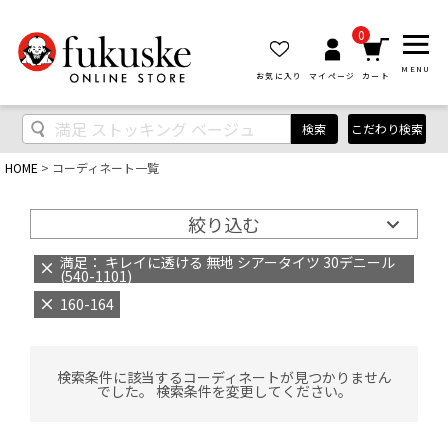
0
MENU
お気に入り
マイページ
カート
検索
こだわり検索
HOME
コーディネート一覧
絞り込む
満足： キレイに透ける 無地 シアータイツ 30デニール
(540-1101)
160-164
検索条件に該当するコーディネートが見つかりません
でした。 検索条件を変更してください。