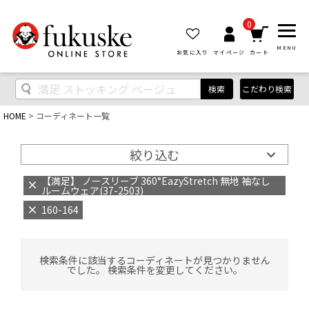
0
MENU
お気に入り
マイページ
カート
検索
こだわり検索
HOME
コーディネート一覧
絞り込む
【満足】 ノースリーブ 360°EazyStretch 無地 袖なし
ルームウェア(37-2503)
160-164
検索条件に該当するコーディネートが見つかりません
でした。 検索条件を変更してください。