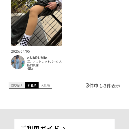
2025/04/05
oNARUMIo
三井アウトレットパーク大
阪門真店
福助
3
件中
1
-
3
件表示
並び替え
新着順
人気順
ご利用ガイド