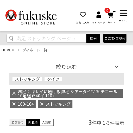
0
MENU
お気に入り
マイページ
カート
検索
こだわり検索
HOME
コーディネート一覧
絞り込む
ストッキング
タイツ
満足： キレイに透ける 無地 シアータイツ 30デニール
10足組 (540q1110)
160-164
ストッキング
3
件中
1
-
3
件表示
並び替え
新着順
人気順