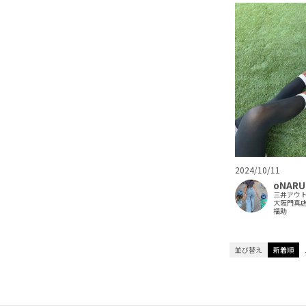
2024/10/11
oNARU
三井アウ
大阪門真
福助
並び替え
新着順