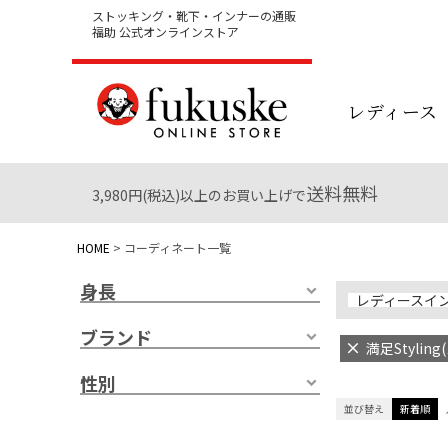
ストッキング・靴下・インナーの通販
福助 公式オンラインストア
レディース
送料無料
3,980円(税込)以上のお買い上げで
HOME
コーディネート一覧
身長
レディースイ
ブランド
満足Styli
性別
並び替え
新着順