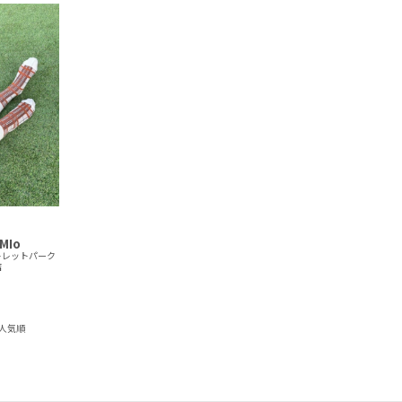
MIo
トレットパーク
店
人気順