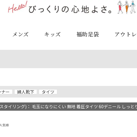
メンズ
キッズ
福助足袋
アウトレ
ンナー
婦人靴下
タイツ
ng(スタイリング)： 毛玉になりにくい 無地 着圧タイツ 60デニール しっとりダ
人気順