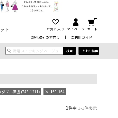
ット
お気に入り
マイページ
カート
卸売取引の方向け
ご利用ガイド
検索
こだわり検索
ブル保湿 (743-1211)
160-164
1
件中
1
-
1
件表示