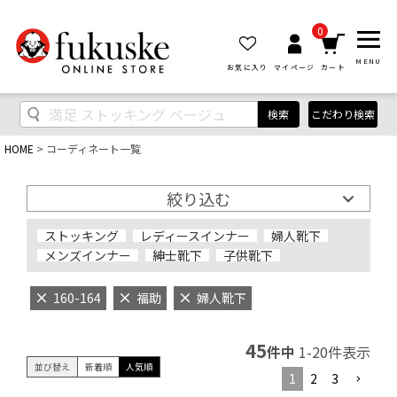
0
MENU
お気に入り
マイページ
カート
検索
こだわり検索
HOME
コーディネート一覧
絞り込む
ストッキング
レディースインナー
婦人靴下
メンズインナー
紳士靴下
子供靴下
160-164
福助
婦人靴下
45
件中
1
-
20
件表示
並び替え
新着順
人気順
1
2
3