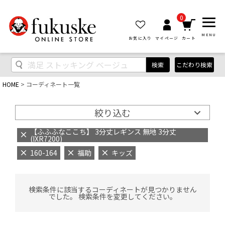
0
MENU
お気に入り
マイページ
カート
検索
こだわり検索
HOME
コーディネート一覧
絞り込む
【ふふふなここち】 3分丈レギンス 無地 3分丈
(IXR7200)
160-164
福助
キッズ
検索条件に該当するコーディネートが見つかりません
でした。 検索条件を変更してください。