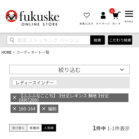
0
MENU
お気に入り
マイページ
カート
検索
こだわり検索
HOME
コーディネート一覧
絞り込む
レディースインナー
【ふふふなここち】 3分丈レギンス 無地 3分丈
(IXR7200)
160-164
福助
1
件中
1
-
1
件表示
並び替え
新着順
人気順