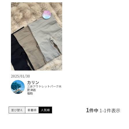
2025/01/30
カリン
三井アウトレットパーク木
更津店
福助
1
件中
1
-
1
件表示
並び替え
新着順
人気順