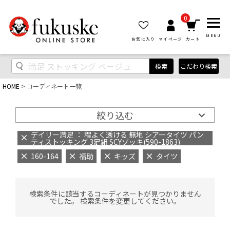
0
MENU
お気に入り
マイページ
カート
検索
こだわり検索
HOME
コーディネート一覧
絞り込む
デイリー満足 ： 程よく透ける 無地 シアータイツ パン
ティストッキング 3足組 SCYゾッキ(590-1863)
160-164
福助
キッズ
タイツ
検索条件に該当するコーディネートが見つかりません
でした。 検索条件を変更してください。