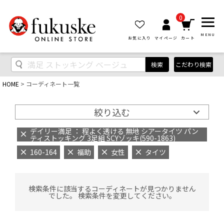
0
MENU
お気に入り
マイページ
カート
検索
こだわり検索
HOME
コーディネート一覧
絞り込む
デイリー満足 ： 程よく透ける 無地 シアータイツ パン
ティストッキング 3足組 SCYゾッキ(590-1863)
160-164
福助
女性
タイツ
検索条件に該当するコーディネートが見つかりません
でした。 検索条件を変更してください。