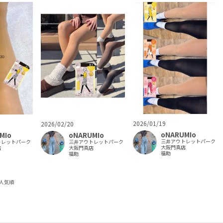
2026/01/19
2026/02/20
oNARUMIo
MIo
oNARUMIo
三井アウトレットパーク
トレットパーク
三井アウトレットパーク
大阪門真店
店
大阪門真店
福助
福助
人気順