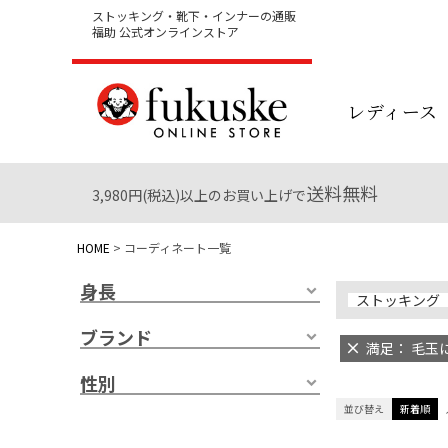
ストッキング・靴下・インナーの通販
福助 公式オンラインストア
レディース
送料無料
3,980円(税込)以上のお買い上げで
HOME
コーディネート一覧
身長
ストッキング
ブランド
満足： 毛玉に
性別
並び替え
新着順