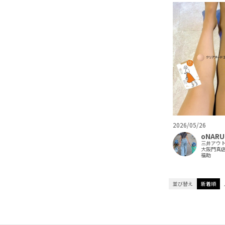
2026/05/26
oNARU
三井アウ
大阪門真
福助
並び替え
新着順