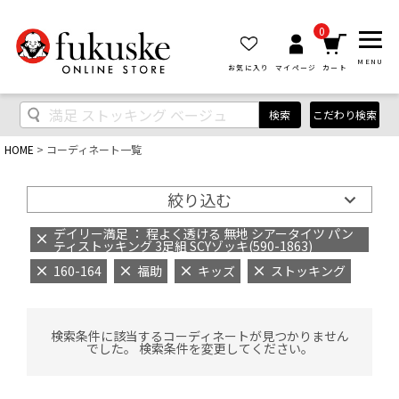
0
MENU
お気に入り
マイページ
カート
検索
こだわり検索
HOME
コーディネート一覧
絞り込む
デイリー満足 ： 程よく透ける 無地 シアータイツ パン
ティストッキング 3足組 SCYゾッキ(590-1863)
160-164
福助
キッズ
ストッキング
検索条件に該当するコーディネートが見つかりません
でした。 検索条件を変更してください。