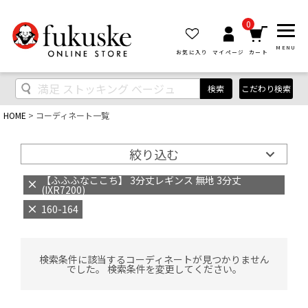
0
MENU
お気に入り
マイページ
カート
検索
こだわり検索
HOME
コーディネート一覧
絞り込む
【ふふふなここち】 3分丈レギンス 無地 3分丈
(IXR7200)
160-164
検索条件に該当するコーディネートが見つかりません
でした。 検索条件を変更してください。