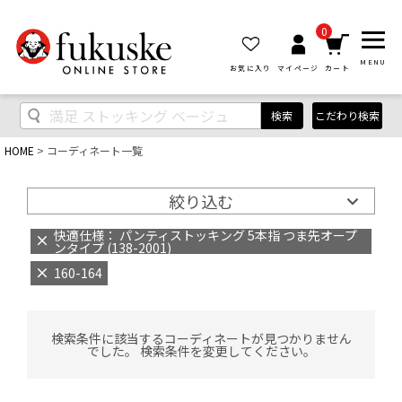
0
MENU
お気に入り
マイページ
カート
検索
こだわり検索
HOME
コーディネート一覧
絞り込む
快適仕様： パンティストッキング 5本指 つま先オープ
ンタイプ (138-2001)
160-164
検索条件に該当するコーディネートが見つかりません
でした。 検索条件を変更してください。