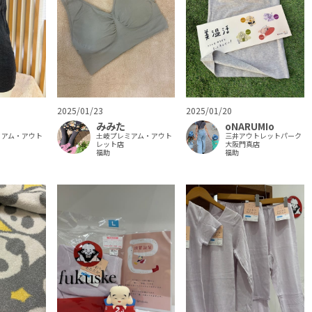
2025/01/23
2025/01/20
みみた
oNARUMIo
ミアム・アウト
土岐プレミアム・アウト
三井アウトレットパーク
レット店
大阪門真店
福助
福助