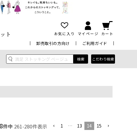
ット
お気に入り
マイページ
カート
卸売取引の方向け
ご利用ガイド
検索
こだわり検索
8
1
…
13
14
15
件中
261
-
280
件表示