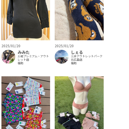
2025/01/20
2025/01/20
みみた
しぇる
土岐プレミアム・アウト
三井アウトレットパーク
レット店
北広島店
福助
福助