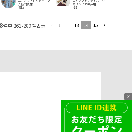
三井アウトレットパーク
三井アウトレットパーク
大阪門真店
マリンピア神戸店
福助
福助
8
1
…
13
14
15
件中
261
-
280
件表示
×