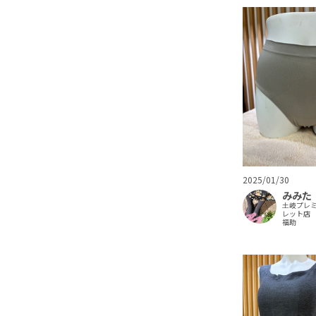
2025/01/30
みみた
土岐プレ
レット店
福助