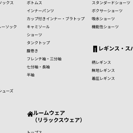
ソックス
ボトムス
スタンダードショーツ
インナーパンツ
ボクサーショーツ
カップ付きインナー・ブラトップ
吸水ショーツ
ルーソック
キャミソール
機能性ショーツ
ショーツ
タンクトップ
レギンス・ス
腹巻き
フレンチ袖・三分袖
柄レギンス
七分袖・長袖
無地レギンス
半袖
着圧レギンス
シューズ
ルームウェア
（リラックスウェア）
トップス