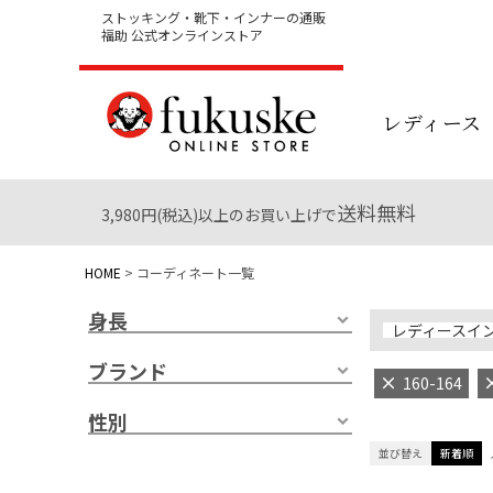
ストッキング・靴下・インナーの通販
福助 公式オンラインストア
レディース
送料無料
3,980円(税込)以上のお買い上げで
HOME
コーディネート一覧
身長
レディースイ
ブランド
160-164
性別
並び替え
新着順