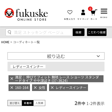
0
MENU
お気に入り
マイページ
カート
検索
こだわり検索
HOME
コーディネート一覧
絞り込む
レディースインナー
満足： 伸びてフィット 無地 レース ショーツ スタンダ
ードタイプ やや深ばき (37-3624)
160-164
女性
レディースインナー
2
件中
1
-
2
件表示
並び替え
新着順
人気順