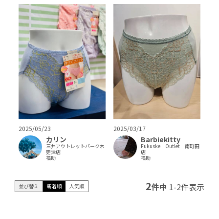
2025/05/23
2025/03/17
カリン
Barbiekitty
三井アウトレットパーク木
Fukuske Outlet 南町田
更津店
店
福助
福助
2
件中
1
-
2
件表示
並び替え
新着順
人気順