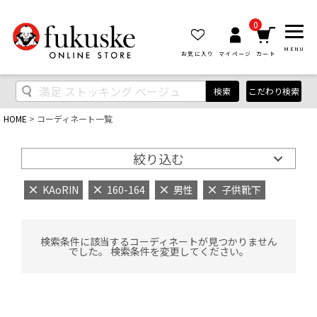
0
MENU
お気に入り
マイページ
カート
検索
こだわり検索
HOME
コーディネート一覧
絞り込む
KAoRIN
160-164
男性
子供靴下
検索条件に該当するコーディネートが見つかりません
でした。 検索条件を変更してください。