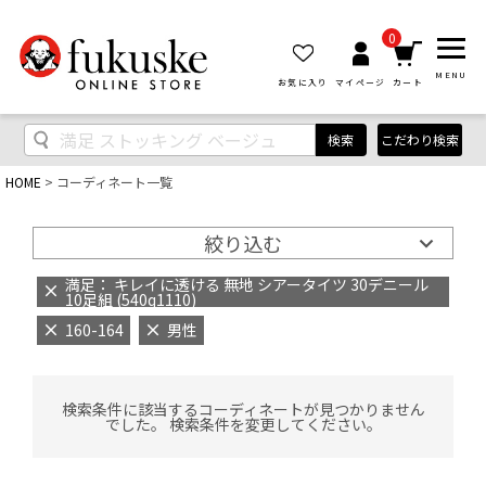
0
MENU
お気に入り
マイページ
カート
検索
こだわり検索
HOME
コーディネート一覧
絞り込む
満足： キレイに透ける 無地 シアータイツ 30デニール
10足組 (540q1110)
160-164
男性
検索条件に該当するコーディネートが見つかりません
でした。 検索条件を変更してください。