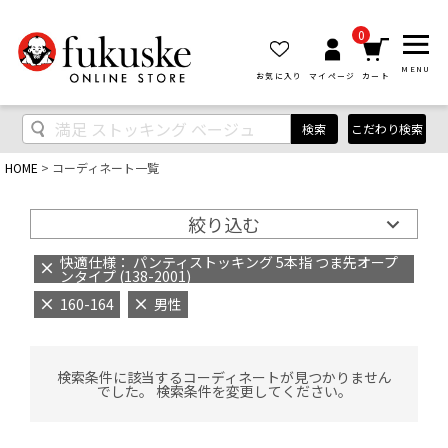
0
MENU
お気に入り
マイページ
カート
検索
こだわり検索
HOME
コーディネート一覧
絞り込む
快適仕様： パンティストッキング 5本指 つま先オープ
ンタイプ (138-2001)
160-164
男性
検索条件に該当するコーディネートが見つかりません
でした。 検索条件を変更してください。