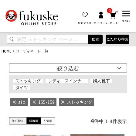
0
MENU
お気に入り
マイページ
カート
検索
こだわり検索
HOME
コーディネート一覧
絞り込む
ストッキング
レディースインナー
婦人靴下
タイツ
ai‪‪☺︎‬
155-159
ストッキング
4
件中
1
-
4
件表示
並び替え
新着順
人気順