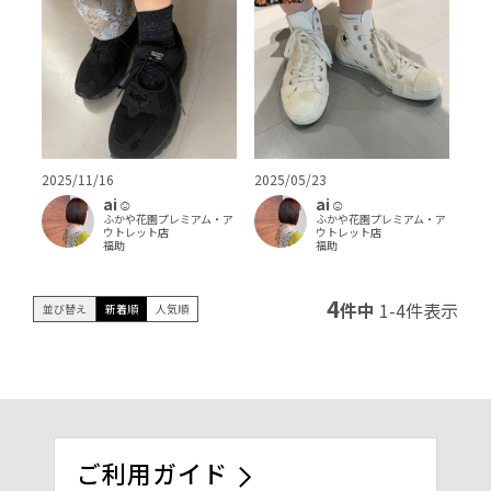
2025/11/16
2025/05/23
ai‪‪☺︎‬
ai‪‪☺︎‬
ふかや花園プレミアム・ア
ふかや花園プレミアム・ア
ウトレット店
ウトレット店
福助
福助
4
件中
1
-
4
件表示
並び替え
新着順
人気順
ご利用ガイド