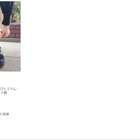
園プレミアム・
ット店
人気順