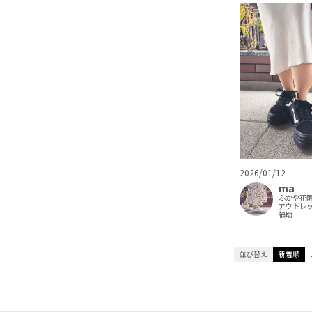
2026/01/12
ma
ふかや花
アウトレ
福助
並び替え
新着順