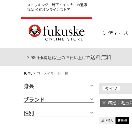
ストッキング・靴下・インナーの通販
福助 公式オンラインストア
レディース
送料無料
3,980円(税込)以上のお買い上げで
HOME
コーディネート一覧
身長
タイツ
ブランド
満足： 毛玉に
性別
並び替え
新着順