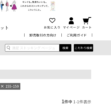
ット
お気に入り
マイページ
カート
卸売取引の方向け
ご利用ガイド
検索
こだわり検索
155-159
1
件中
1
-
1
件表示