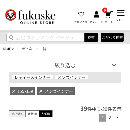
0
MENU
お気に入り
マイページ
カート
検索
こだわり検索
HOME
コーディネート一覧
絞り込む
レディースインナー
メンズインナー
155-159
メンズインナー
39
件中
1
-
20
件表示
並び替え
新着順
人気順
1
2