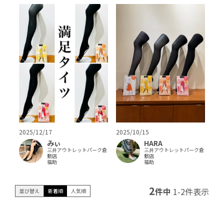
2025/12/17
2025/10/15
みぃ
HARA
三井アウトレットパーク倉
三井アウトレットパーク倉
敷店
敷店
福助
福助
2
件中
1
-
2
件表示
並び替え
新着順
人気順