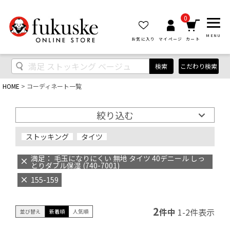
0
MENU
お気に入り
マイページ
カート
検索
こだわり検索
HOME
コーディネート一覧
絞り込む
ストッキング
タイツ
満足： 毛玉になりにくい 無地 タイツ 40デニール しっ
とりダブル保湿 (740-7001)
155-159
2
件中
1
-
2
件表示
並び替え
新着順
人気順