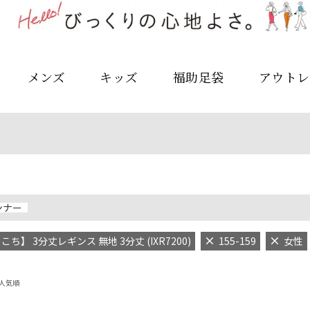
メンズ
キッズ
福助足袋
アウトレ
ンナー
ち】 3分丈レギンス 無地 3分丈 (IXR7200)
155-159
女性
人気順