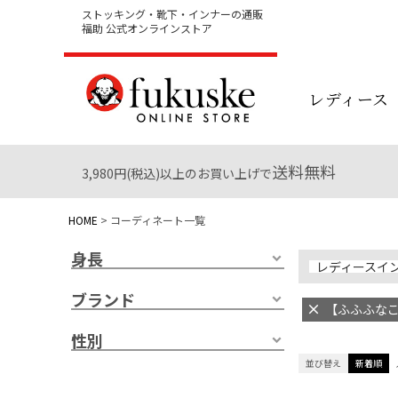
ストッキング・靴下・インナーの通販
福助 公式オンラインストア
レディース
送料無料
3,980円(税込)以上のお買い上げで
HOME
コーディネート一覧
身長
レディースイ
ブランド
【ふふふなここ
性別
並び替え
新着順