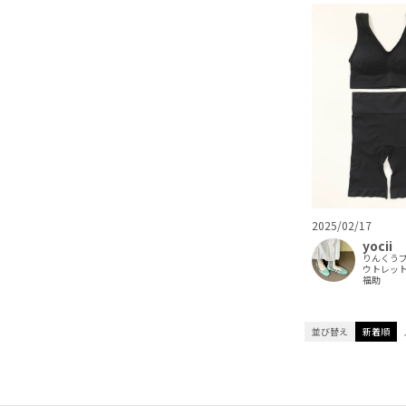
2025/02/17
yocii
りんくう
ウトレッ
福助
並び替え
新着順