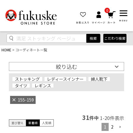
0
MENU
お気に入り
マイページ
カート
検索
こだわり検索
HOME
コーディネート一覧
絞り込む
ストッキング
レディースインナー
婦人靴下
タイツ
レギンス
155-159
31
件中
1
-
20
件表示
並び替え
新着順
人気順
1
2