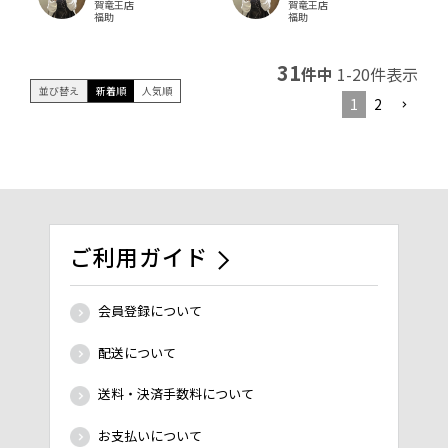
賀竜王店
賀竜王店
福助
福助
31
件中
1
-
20
件表示
並び替え
新着順
人気順
1
2
ご利用ガイド
会員登録について
配送について
送料・決済手数料について
お支払いについて