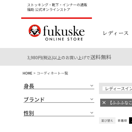
ストッキング・靴下・インナーの通販
福助 公式オンラインストア
レディース
送料無料
3,980円(税込)以上のお買い上げで
HOME
コーディネート一覧
身長
レディースイ
ブランド
【ふふふなここ
性別
並び替え
新着順