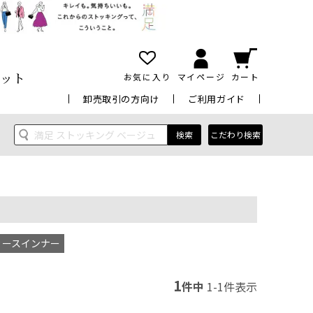
ット
お気に入り
マイページ
カート
卸売取引の方向け
ご利用ガイド
検索
こだわり検索
ィースインナー
1
件中
1
-
1
件表示