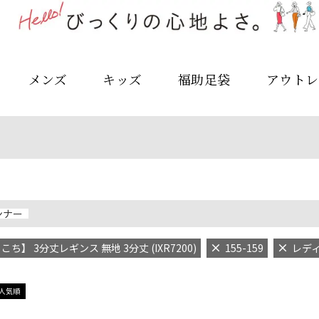
メンズ
キッズ
福助足袋
アウトレ
ンナー
ち】 3分丈レギンス 無地 3分丈 (IXR7200)
155-159
レデ
人気順