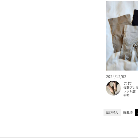
2024/12/02
こむ
佐野プレ
レット店
福助
並び替え
新着順