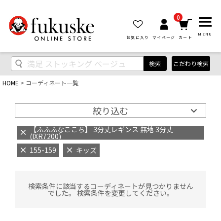
0
MENU
お気に入り
マイページ
カート
検索
こだわり検索
HOME
コーディネート一覧
絞り込む
【ふふふなここち】 3分丈レギンス 無地 3分丈
(IXR7200)
155-159
キッズ
検索条件に該当するコーディネートが見つかりません
でした。 検索条件を変更してください。