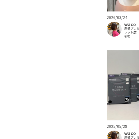
2026/03/24
waco
鳥栖プレ
レット店
福助
2025/05/28
waco
鳥栖プレ