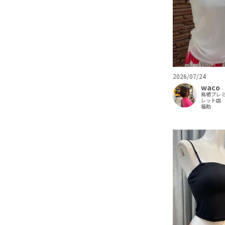
2026/07/24
waco
鳥栖プレ
レット店
福助