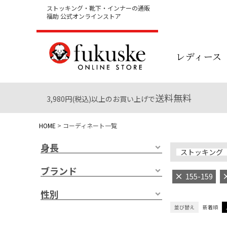
ストッキング・靴下・インナーの通販
福助 公式オンラインストア
レディース
送料無料
3,980円(税込)以上のお買い上げで
HOME
コーディネート一覧
身長
ストッキング
ブランド
155-159
性別
並び替え
新着順