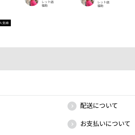
レット店
レット店
福助
福助
人気順
配送について
お支払いについて