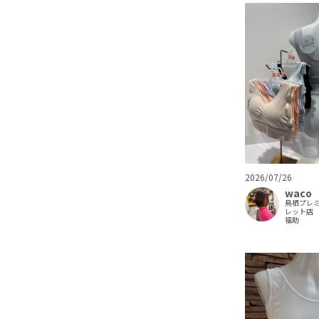
2026/07/26
waco
鳥栖プレ
レット店
福助