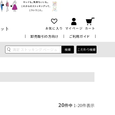
ット
お気に入り
マイページ
カート
卸売取引の方向け
ご利用ガイド
検索
こだわり検索
20
件中
1
-
20
件表示