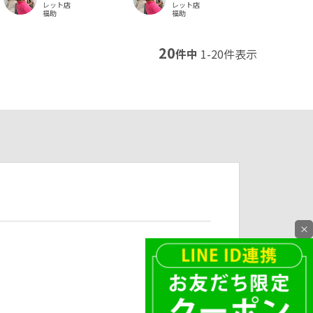
レット店
レット店
福助
福助
20
件中
1
-
20
件表示
×