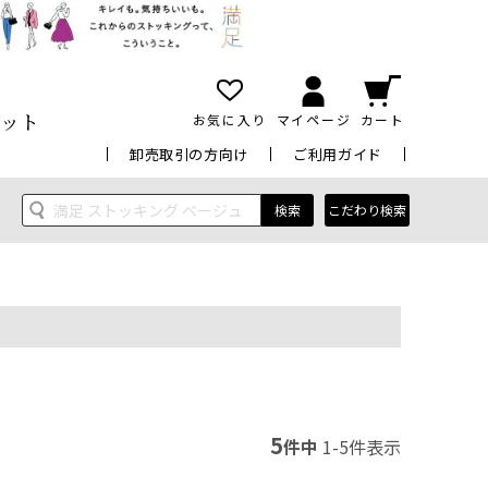
ット
お気に入り
マイページ
カート
卸売取引の方向け
ご利用ガイド
検索
こだわり検索
5
件中
1
-
5
件表示