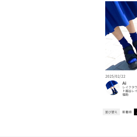
2025/02/22
Ai
レイクタ
ト越谷レ
福助
並び替え
新着順