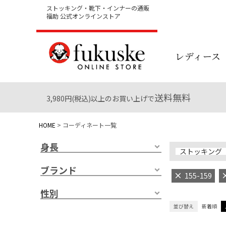
ストッキング・靴下・インナーの通販
福助 公式オンラインストア
レディース
送料無料
3,980円(税込)以上のお買い上げで
HOME
コーディネート一覧
身長
ストッキング
ブランド
155-159
性別
並び替え
新着順