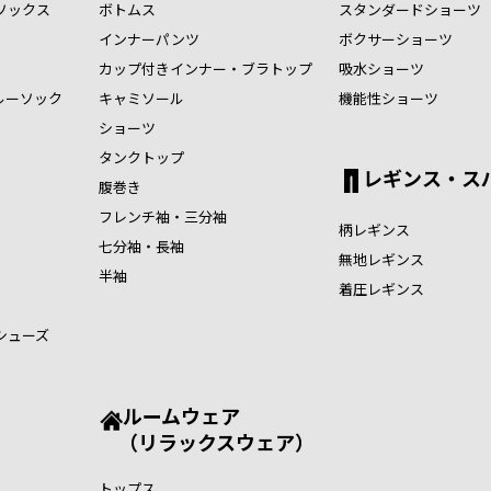
ソックス
ボトムス
スタンダードショーツ
インナーパンツ
ボクサーショーツ
カップ付きインナー・ブラトップ
吸水ショーツ
ルーソック
キャミソール
機能性ショーツ
ショーツ
タンクトップ
レギンス・ス
腹巻き
フレンチ袖・三分袖
柄レギンス
七分袖・長袖
無地レギンス
半袖
着圧レギンス
シューズ
ルームウェア
（リラックスウェア）
トップス