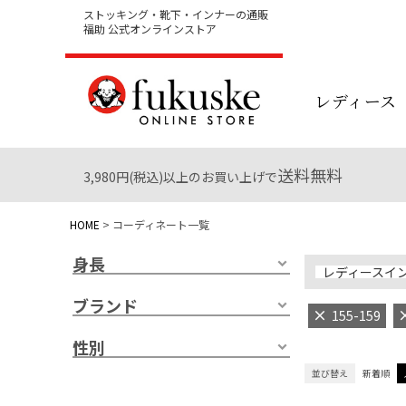
ストッキング・靴下・インナーの通販
福助 公式オンラインストア
レディース
送料無料
3,980円(税込)以上のお買い上げで
HOME
コーディネート一覧
身長
レディースイ
ブランド
155-159
性別
並び替え
新着順