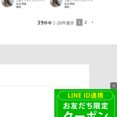
三井アウトレットパーク
三井アウトレットパーク
仙台港店
仙台港店
福助
福助
39
1
2
件中
1
-
20
件表示
×