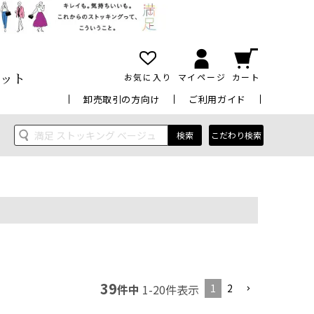
ット
お気に入り
マイページ
カート
卸売取引の方向け
ご利用ガイド
検索
こだわり検索
39
1
2
件中
1
-
20
件表示