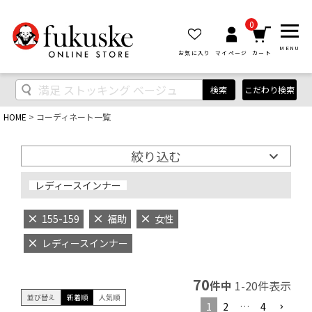
0
MENU
お気に入り
マイページ
カート
検索
こだわり検索
HOME
コーディネート一覧
絞り込む
レディースインナー
155-159
福助
女性
レディースインナー
70
件中
1
-
20
件表示
並び替え
新着順
人気順
1
2
…
4