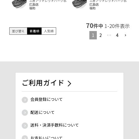
三井アウトレットパーク北
三井アウトレットパーク北
広島店
広島店
福助
福助
70
件中
1
-
20
件表示
並び替え
新着順
人気順
1
2
…
4
ご利用ガイド
会員登録について
配送について
送料・決済手数料について
お支払いについて