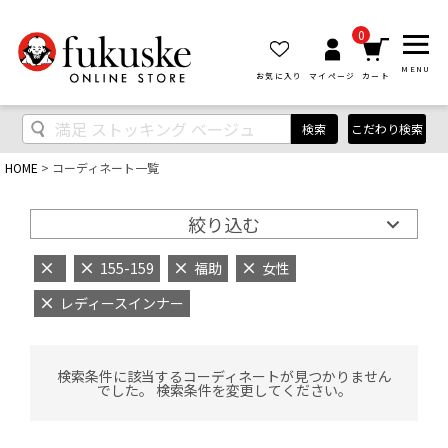
0
MENU
お気に入り
マイページ
カート
検索
こだわり検索
HOME
コーディネート一覧
絞り込む
155-159
福助
女性
レディースインナー
検索条件に該当するコーディネートが見つかりません
でした。 検索条件を変更してください。