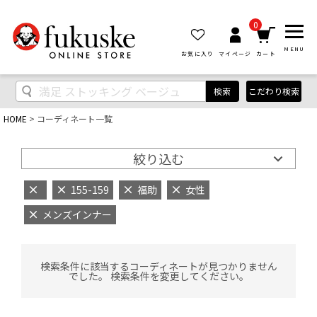
0
MENU
お気に入り
マイページ
カート
検索
こだわり検索
HOME
コーディネート一覧
絞り込む
155-159
福助
女性
メンズインナー
検索条件に該当するコーディネートが見つかりません
でした。 検索条件を変更してください。