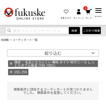
0
MENU
お気に入り
マイページ
カート
検索
こだわり検索
HOME
コーディネート一覧
絞り込む
満足： 毛玉になりにくい 無地 タイツ 40デニール しっ
とりダブル保湿 (740-7001)
155-159
検索条件に該当するコーディネートが見つかりません
でした。 検索条件を変更してください。