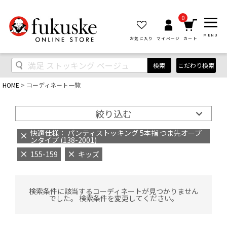
0
MENU
お気に入り
マイページ
カート
検索
こだわり検索
HOME
コーディネート一覧
絞り込む
快適仕様： パンティストッキング 5本指 つま先オープ
ンタイプ (138-2001)
155-159
キッズ
検索条件に該当するコーディネートが見つかりません
でした。 検索条件を変更してください。