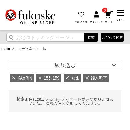
0
MENU
お気に入り
マイページ
カート
検索
こだわり検索
HOME
コーディネート一覧
絞り込む
KAoRIN
155-159
女性
婦人靴下
検索条件に該当するコーディネートが見つかりません
でした。 検索条件を変更してください。