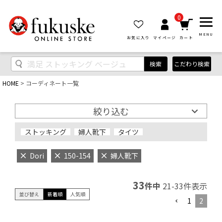
0
MENU
お気に入り
マイページ
カート
検索
こだわり検索
HOME
コーディネート一覧
絞り込む
ストッキング
婦人靴下
タイツ
Dori
150-154
婦人靴下
33
件中
21
-
33
件表示
並び替え
新着順
人気順
1
2