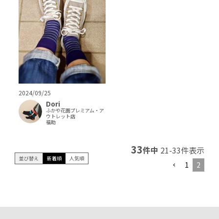
2024/09/25
Dori
ふかや花園プレミアム・ア
ウトレット店
福助
33
件中
21
-
33
件表示
並び替え
新着順
人気順
1
2