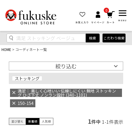
0
MENU
お気に入り
マイページ
カート
検索
こだわり検索
HOME
コーディネート一覧
絞り込む
ストッキング
満足： 美しく心地いい 伝線しにくい 無地 ストッキン
グ ひざ下丈 ノンラン設計 (340-1101)
150-154
1
件中
1
-
1
件表示
並び替え
新着順
人気順