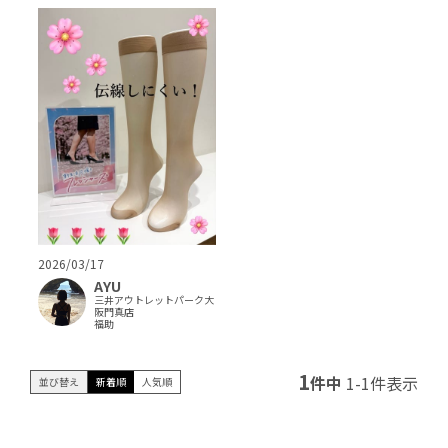
2026/03/17
AYU
三井アウトレットパーク大
阪門真店
福助
1
件中
1
-
1
件表示
並び替え
新着順
人気順