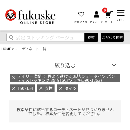
0
MENU
お気に入り
マイページ
カート
検索
こだわり検索
HOME
コーディネート一覧
絞り込む
デイリー満足 ： 程よく透ける 無地 シアータイツ パン
ティストッキング 3足組 SCYゾッキ(590-1863)
150-154
女性
タイツ
検索条件に該当するコーディネートが見つかりません
でした。 検索条件を変更してください。