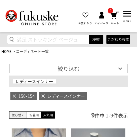
0
MENU
お気に入り
マイページ
カート
検索
こだわり検索
HOME
コーディネート一覧
絞り込む
レディースインナー
150-154
レディースインナー
9
件中
1
-
9
件表示
並び替え
新着順
人気順