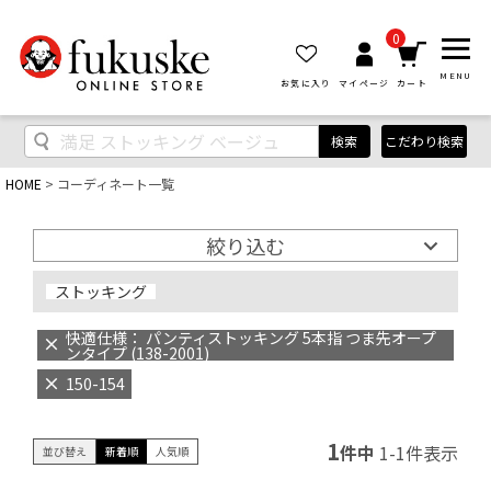
0
MENU
お気に入り
マイページ
カート
検索
こだわり検索
HOME
コーディネート一覧
絞り込む
ストッキング
快適仕様： パンティストッキング 5本指 つま先オープ
ンタイプ (138-2001)
150-154
1
件中
1
-
1
件表示
並び替え
新着順
人気順