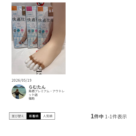
2026/05/19
らむたん
鳥栖プレミアム・アウトレ
ット店
福助
1
件中
1
-
1
件表示
並び替え
新着順
人気順