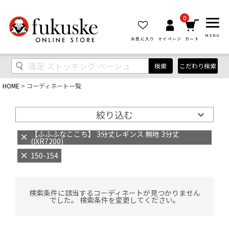
0
MENU
お気に入り
マイページ
カート
検索
こだわり検索
HOME
コーディネート一覧
絞り込む
【ふふふなここち】 3分丈レギンス 無地 3分丈
(IXR7200)
150-154
検索条件に該当するコーディネートが見つかりません
でした。 検索条件を変更してください。